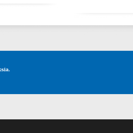
ksia.