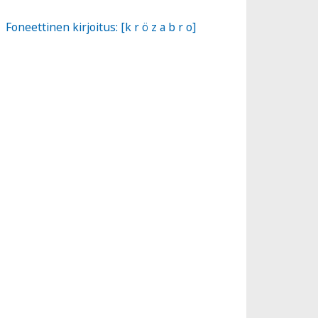
Foneettinen kirjoitus: [k r ö z a b r o]