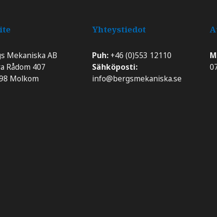
ite
Yhteystiedot
A
gs Mekaniska AB
Puh:
+46 (0)553 12110
M
​​Södra Rådom 407
Sähköposti:
07
 98 Molkom
info@bergsmekaniska.se