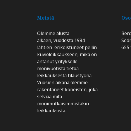
Meistä
Oso
Olemme alusta
Ber
alkaen, vuodesta 1984
​​​​​
lähtien erikoistuneet pellin
655
kuvioleikkaukseen, mikä on
antanut yritykselle
monivuotista tietoa
leikkauksesta tilaustyönä.
Vuosien aikana olemme
rakentaneet koneiston, joka
selviää mitä
monimutkaisimmistakin
leikkauksista.