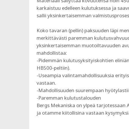
Materiaali säilyttää kovuutensa noin 450°
karkaistuu edelleen kulutuksessa ja saa
sallii yksinkertaisemman valmistusproses
​​​​​​​Koko tavaran (pellin) paksuuden läpi m
merkittävästi paremman kulutusvahvuud
yksinkertaisemman muotoiltavuuden avu
mahdollistaa:
-Pidemmän kulutusyksityiskohtien eliniän 
HB500-peltiin).
-Useampia valintamahdollisuuksia erityise
vastaan.
-Mahdollisuuden suurempaan hyötylastiin 
-Paremman kulutustalouden
Bergs Mekaniska on ylpeä tarjotessaan A
ja otamme kiitollisina vastaan kysymyksi