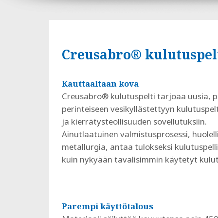
Creusabro® kulutuspel
Kauttaaltaan kova
Creusabro® kulutuspelti tarjoaa uusia, 
perinteiseen vesikyllästettyyn kulutuspel
ja kierrätysteollisuuden sovellutuksiin.
Ainutlaatuinen valmistusprosessi, huolel
metallurgia, antaa tulokseksi kulutuspelli
kuin nykyään tavalisimmin käytetyt kulut
Parempi käyttötalous