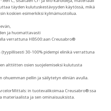
:een C, sisältäen Cr- ja Mo-karbideja, materiaali
vuttaa täyden kulutuskestävyyden käytössä, mikä
sin koskien esimerkiksi kylmämuotoilua.
enevän,
en ja huomattavasti
lla verrattuna HB500:aan Creusabro®
(tyypillisesti 30-100% pidempi elinikä verrattuna
n alttiitten osien suojelemiseksi kulutusta
ohuemman pellin ja säilytetyn eliniän avulla.
rcelorMittals: in tuotevalikoimaa Creusabro®:ssa
a materiaalista ja sen ominaisuuksista.