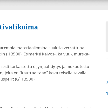
tivalikoima
parempia materiaaliominaisuuksia verrattuna
tiin (HB500). Esimerksi kaivos-, kaivuu-, murska-
lisesti tarkastettu öljynjäähdytys ja mukautettu
n, joka on "kauttaaltaan" kova toisella tavalla
uspellit (G`HB500).