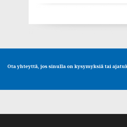
Ota yhteyttä, jos sinulla on kysymyksiä tai ajatu