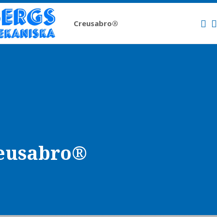
Creusabro®
Svenska
English
reusabro®